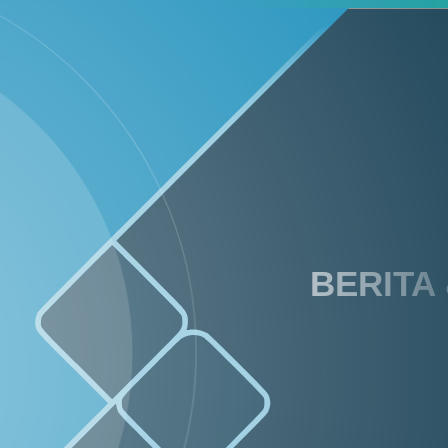
BERITA
30
165
April
Kali
2026
PERIODE
KEANGGOTAAN
BPD
SEGERA