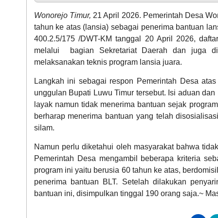
Wonorejo Timur,
21 April 2026. Pemerintah Desa Wo
tahun ke atas (lansia) sebagai penerima bantuan la
400.2.5/175 /DWT-KM tanggal 20 April 2026, daft
melalui bagian Sekretariat Daerah dan juga d
melaksanakan teknis program lansia juara.
LAPAK DESA
Langkah ini sebagai respon Pemerintah Desa atas 
unggulan Bupati Luwu Timur tersebut. Isi aduan dan 
layak namun tidak menerima bantuan sejak program i
berharap menerima bantuan yang telah disosialisa
silam.
Namun perlu diketahui oleh masyarakat bahwa tida
DATA PETA
Pemerintah Desa mengambil beberapa kriteria se
program ini yaitu berusia 60 tahun ke atas, berdomisi
penerima bantuan BLT. Setelah dilakukan penyar
bantuan ini, disimpulkan tinggal 190 orang saja.~ Ma