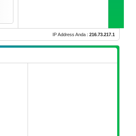
IP Address Anda :
216.73.217.1
OS Yang Anda Gunakan :
Mac OS X
Browser Yang Anda Gunakan :
Chrome 131.0.0.0