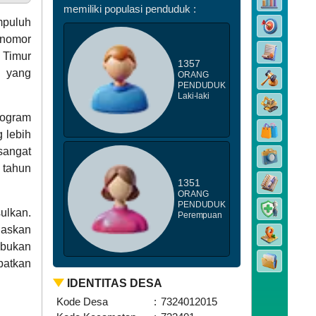
memiliki populasi penduduk :
mpuluh
 nomor
 Timur
1357
k yang
ORANG
PENDUDUK
DATA STUNTING
Laki-laki
rogram
 lebih
sangat
 tahun
1351
ORANG
PENDUDUK
ulkan.
Perempuan
laskan
n bukan
patkan
IDENTITAS DESA
Kode Desa
:
7324012015