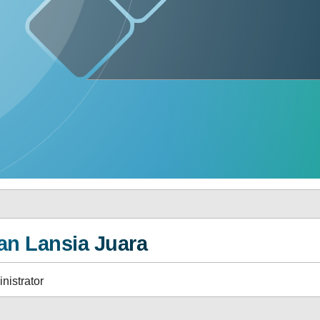
BERAKHIR
SOTK
LAYANAN MANDIRI
DAFTAR PEMILIH
STATUS IDM
an Lansia Juara
nistrator
INFORMASI PUBLIK
PRODUK HUKUM