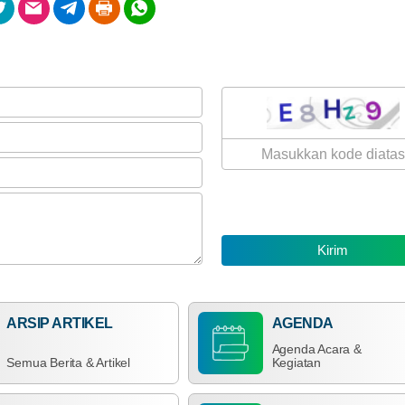
23
178
April
Kali
2026
Sinergi
ARSIP ARTIKEL
AGENDA
Lintas
Sektor:
Agenda Acara &
Pemdes
Semua Berita & Artikel
Kegiatan
Wonorejo
Timur