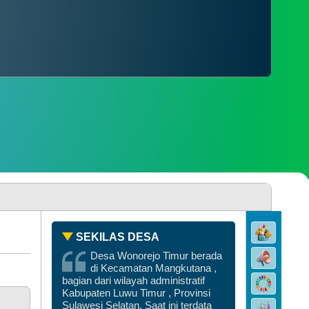
PENGADUAN
SDGS DESA
SEKILAS DESA
Desa Wonorejo Timur berada
di Kecamatan Mangkutana ,
bagian dari wilayah administratif
DATA PEMBANGUNAN
Kabupaten Luwu Timur , Provinsi
Sulawesi Selatan. Saat ini terdata