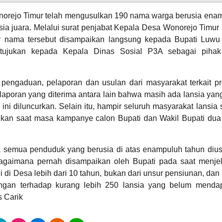
norejo Timur telah mengusulkan 190 nama warga berusia ena
nsia juara. Melalui surat penjabat Kepala Desa Wonorejo Timur
23
138
April
ar nama tersebut disampaikan langsung kepada Bupati Luwu
Kali
2026
itujukan kepada Kepala Dinas Sosial P3A sebagai piha
Pikat
Penyuluh
GALERI FOTO
INVENTARIS
Agama,
Koleksi
pengaduan, pelaporan dan usulan dari masyarakat terkait p
Mutakhir
laporan yang diterima antara lain bahwa masih ada lansia yang
Perpustakaan
Pancasona
ni diluncurkan. Selain itu, hampir seluruh masyarakat lansia 
Jadi
sikan saat masa kampanye calon Bupati dan Wakil Bupati dua
Primadona
k semua penduduk yang berusia di atas enampuluh tahun dius
ARSIP ARTIKEL
bagaimana pernah disampaikan oleh Bupati pada saat menje
li di Desa lebih dari 10 tahun, bukan dari unsur pensiunan, da
ingan terhadap kurang lebih 250 lansia yang belum menda
s Carik