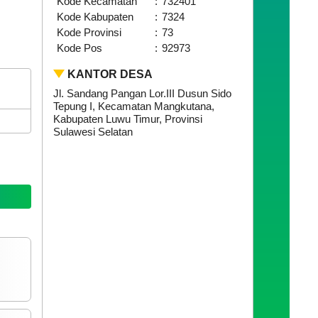
Kode Kecamatan
:
732401
Kode Kabupaten
:
7324
Kode Provinsi
:
73
Kode Pos
:
92973
KANTOR DESA
Jl. Sandang Pangan Lor.III Dusun Sido
Tepung I, Kecamatan Mangkutana,
Kabupaten Luwu Timur, Provinsi
Sulawesi Selatan